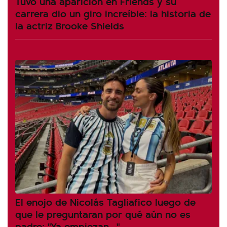
Tuvo una aparición en Friends y su
carrera dio un giro increíble: la historia de
la actriz Brooke Shields
El enojo de Nicolás Tagliafico luego de
que le preguntaran por qué aún no es
padre: "Ya empiezan..."