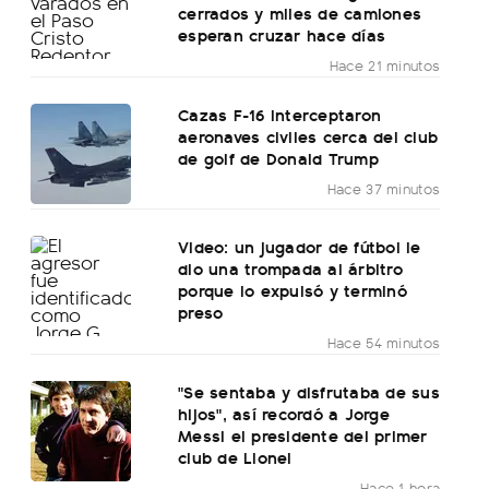
cerrados y miles de camiones
esperan cruzar hace días
Hace 21 minutos
Cazas F-16 interceptaron
aeronaves civiles cerca del club
de golf de Donald Trump
Hace 37 minutos
Video: un jugador de fútbol le
dio una trompada al árbitro
porque lo expulsó y terminó
preso
Hace 54 minutos
"Se sentaba y disfrutaba de sus
hijos", así recordó a Jorge
Messi el presidente del primer
club de Lionel
Hace 1 hora