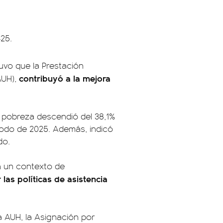
425.
uvo que la Prestación
contribuyó a la mejora
AUH),
la pobreza descendió del 38,1%
íodo de 2025. Además, indicó
do.
n un contexto de
 las políticas de asistencia
la AUH, la Asignación por