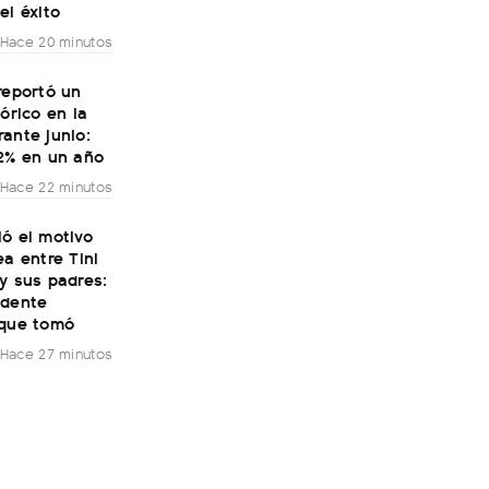
el éxito
Hace 20 minutos
reportó un
tórico en la
ante junio:
32% en un año
Hace 22 minutos
ó el motivo
ea entre Tini
y sus padres:
ndente
 que tomó
Hace 27 minutos