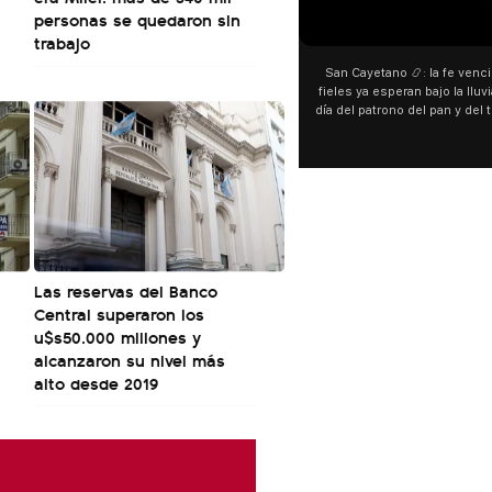
personas se quedaron sin
00:00
trabajo
San Cayetano 📿: la fe venci
fieles ya esperan bajo la lluvi
día del patrono del pan y del 
personas acampan en Liniers
y pedir. 🎙️ @bernard
Las reservas del Banco
Central superaron los
u$s50.000 millones y
alcanzaron su nivel más
alto desde 2019