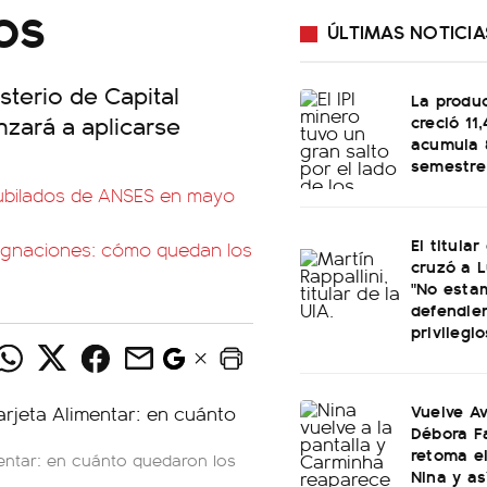
os
ÚLTIMAS NOTICIA
isterio de Capital
La produ
nzará a aplicarse
creció 11
acumula 
semestre
jubilados de ANSES en mayo
El titular
asignaciones: cómo quedan los
cruzó a L
"No esta
defendie
privilegio
Vuelve Av
Débora F
retoma e
mentar: en cuánto quedaron los
Nina y as