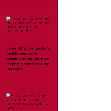
Laura Ubfal, denunciada:
recibió una carta
documento de parte de
un participante de Gran
Hermano