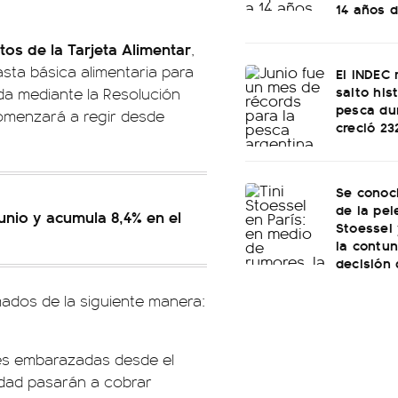
14 años d
tos de la Tarjeta Alimentar
,
asta básica alimentaria para
El INDEC 
salto his
da mediante la Resolución
pesca dur
 comenzará a regir desde
creció 2
Se conoci
de la pel
unio y acumula 8,4% en el
Stoessel 
la contu
decisión
dos de la siguiente manera:
eres embarazadas desde el
idad pasarán a cobrar