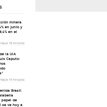
S
cción minera
,4% en junio y
8,4% en el
Hace 18 minutos
 de la UIA
uis Caputo:
mos
ndo
s"
Hace 19 minutos
enida Brasil:
alabella
l papel de
í se ve hoy a