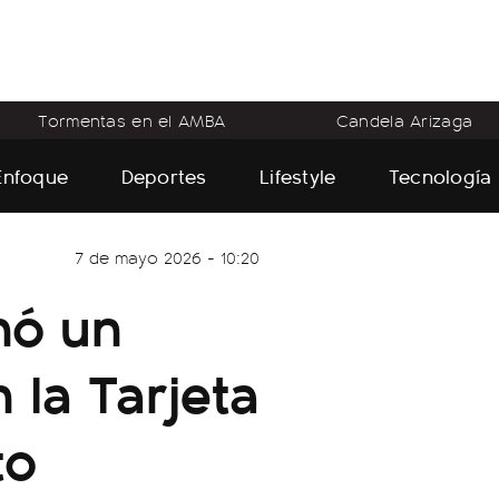
Tormentas en el AMBA
Candela Arizaga
Enfoque
Deportes
Lifestyle
Tecnología
7 de mayo 2026 - 10:20
mó un
 la Tarjeta
to