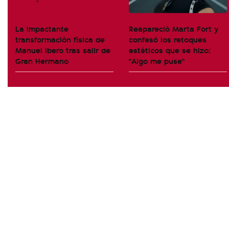
La impactante
Reapareció Marta Fort y
transformación física de
confesó los retoques
Manuel Ibero tras salir de
estéticos que se hizo:
Gran Hermano
"Algo me puse"