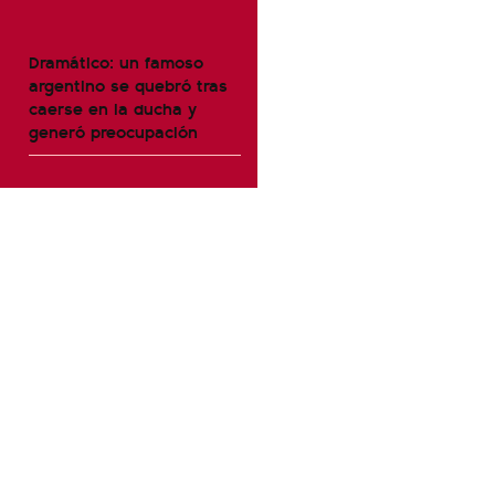
Dramático: un famoso
argentino se quebró tras
caerse en la ducha y
generó preocupación