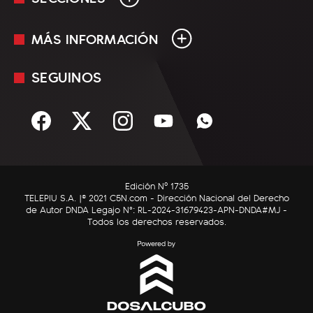
MÁS INFORMACIÓN
En Vivo
Minuto Uno
SEGUINOS
Mediakit
Política
Términos y condiciones
Sociedad
Rss
Economía
Enfoque
Edición Nº 1735
C5N Autos
TELEPIU S.A. |© 2021 C5N.com - Dirección Nacional del Derecho
de Autor DNDA Legajo N°: RL-2024-31679423-APN-DNDA#MJ -
RatingCero
Todos los derechos reservados.
Deportes
Lifestyle
Astrología