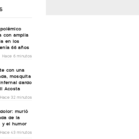
S
 polémico
a con amplia
ia en los
tenía 66 años
Hace 6 minutos
ste con una
da, mosquita
infernal dardo
li Acosta
Hace 32 minutos
dolor: murió
nda de la
n y el humor
Hace 43 minutos