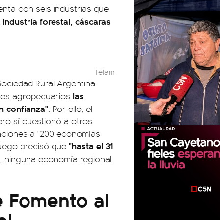
enta con seis industrias que
 industria forestal, cáscaras
Télam
Sociedad Rural Argentina
las
ores agropecuarios
n confianza"
. Por ello, el
ero sí cuestionó a otros
enciones a "200 economías
"hasta el 31
 luego precisó que
re, ninguna economía regional
e Fomento al
al