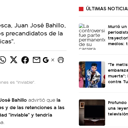
ÚLTIMAS NOTICIA
esca, Juan José Bahillo,
Murió un
s precandidatos de la
periodist
trayector
icas".
medios: 
"Te meti
embaraza
muerta": 
contra Tu
ones es "inviable".
José Bahillo
la
advirtió que
Profundo 
es y de las retenciones a las
una leye
televisió
dad "inviable" y tendría
a.