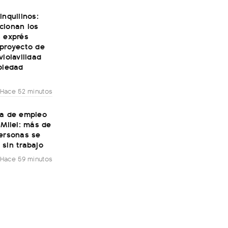
inquilinos:
cionan los
s exprés
 proyecto de
violavilidad
piedad
Hace 52 minutos
da de empleo
 Milei: más de
personas se
sin trabajo
Hace 59 minutos