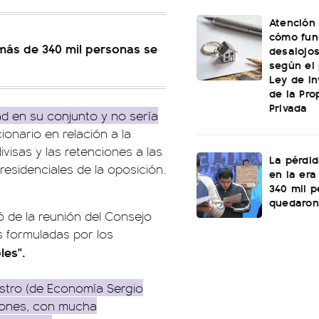
Atención 
cómo fun
 más de 340 mil personas se
desalojo
según el
Ley de In
de la Pro
Privada
d en su conjunto y no sería
ionario en relación a la
ivisas y las retenciones a las
La pérdi
esidenciales de la oposición.
en la era
340 mil 
quedaron 
ó de la reunión del Consejo
s formuladas por los
les".
istro (de Economía Sergio
iones, con mucha