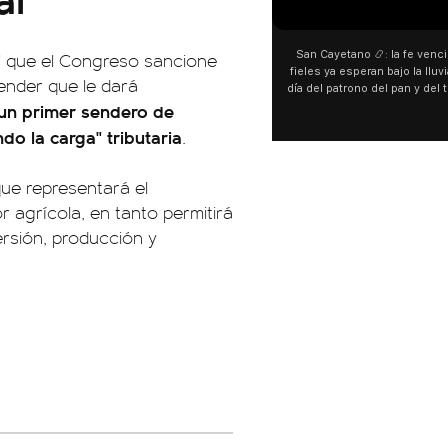
00:00
00:00
San Cayetano 📿: la fe venció al agua y los
“Preferís la
l" que el Congreso sancione
fieles ya esperan bajo la lluvia ➡️ A horas del
¿Indirecta pa
tender que le dará
día del patrono del pan y del trabajo, miles de
"Te vi", su
un primer sendero de
personas acampan en Liniers para agradecer
Callejero Fin
y pedir. 🎙️ @bernardomagnago
encontrar si
ndo la carga" tributaria
.
declaraciones
del cantant
"hablamos id
ue representará el
hago falta
 agrícola, en tanto permitirá
especulaci
aunque la ar
ersión, producción y
esté inspir