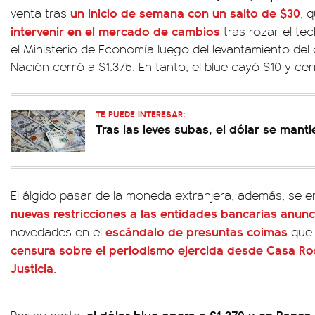
un inicio de semana con un salto de $30
venta tras
, 
intervenir en el mercado de cambios
tras rozar el te
el Ministerio de Economía luego del levantamiento del
Nación cerró a $1.375. En tanto, el blue cayó $10 y cer
TE PUEDE INTERESAR:
Tras las leves subas, el dólar se manti
El álgido pasar de la moneda extranjera, además, se 
nuevas restricciones a las entidades bancarias anun
escándalo de presuntas coimas
novedades en el
que 
censura sobre el periodismo ejercida desde Casa Ro
Justicia
.
el dólar blue opera a $1.370 y en Banco