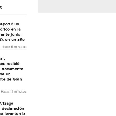
S
reportó un
tórico en la
ante junio:
32% en un año
Hace 5 minutos
al,
a: recibió
a documento
 de un
nte de Gran
Hace 11 minutos
Arizaga
 declaración
ue levanten la