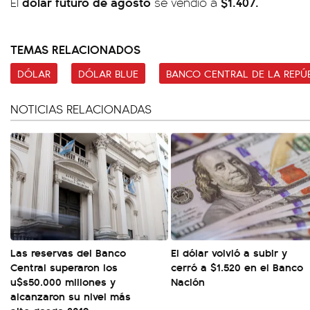
dólar futuro de agosto
$1.407.
El
se vendió a
TEMAS RELACIONADOS
DÓLAR
DÓLAR BLUE
BANCO CENTRAL DE LA REPÚ
NOTICIAS RELACIONADAS
Las reservas del Banco
El dólar volvió a subir y
Central superaron los
cerró a $1.520 en el Banco
u$s50.000 millones y
Nación
alcanzaron su nivel más