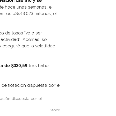
 de hace unas semanas, el
r los u$s43.023 millones, el
ba de tasas "va a ser
 actividad". Además, se
y aseguró que la volatilidad
uba de $330,59
tras haber
tación dispuesta por el
Stock