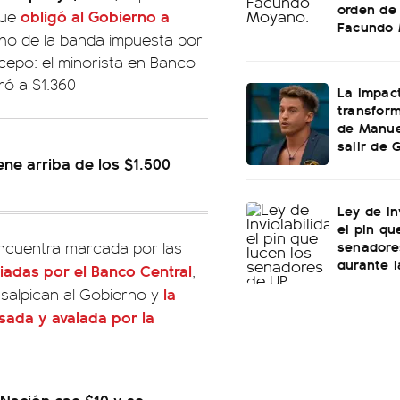
orden de 
obligó al Gobierno a
que
Facundo
cho de la banda impuesta por
 cepo: el minorista en Banco
ró a $1.360
La impac
transform
de Manuel
salir de
ene arriba de los $1.500
Ley de In
el pin qu
senadore
encuentra marcada por las
durante l
ciadas por el
Banco Central
,
la
salpican al Gobierno y
sada y avalada por la
 Nación cae $10 y se