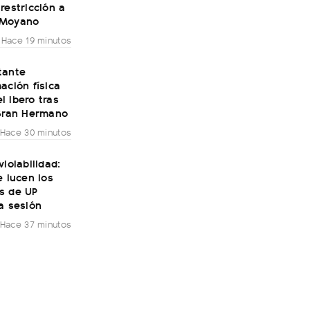
restricción a
 Moyano
Hace 19 minutos
tante
ación física
 Ibero tras
 Gran Hermano
Hace 30 minutos
violabilidad:
e lucen los
s de UP
a sesión
Hace 37 minutos