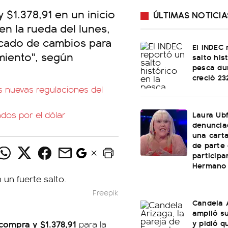
y $1.378,91 en un inicio
ÚLTIMAS NOTICIA
en la rueda del lunes,
ercado de cambios para
El INDEC 
amiento", según
salto his
pesca dur
creció 2
las nuevas regulaciones del
Laura Ubf
dos por el dólar
denunciad
una cart
de parte
participa
Hermano
Freepik
Candela 
amplió su
y pidió q
 compra y $1.378,91
para la