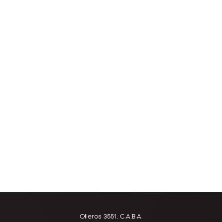
Olleros 3551, C.A.B.A.