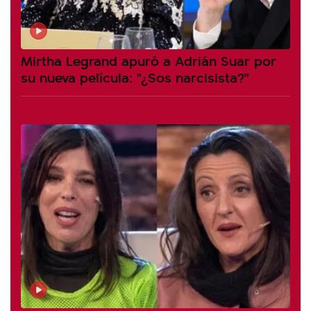
Mirtha Legrand apuró a Adrián Suar por
su nueva película: "¿Sos narcisista?"