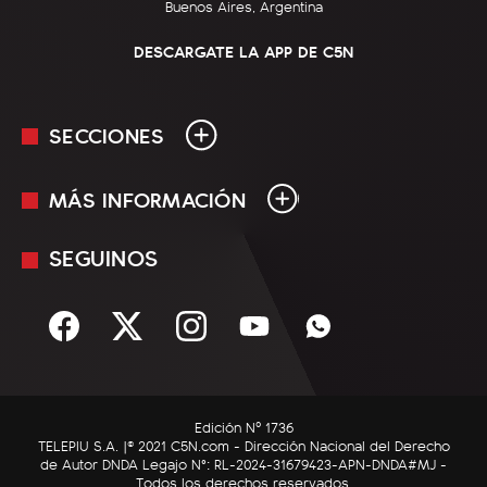
Buenos Aires, Argentina
DESCARGATE LA APP DE C5N
SECCIONES
MÁS INFORMACIÓN
En Vivo
Minuto Uno
SEGUINOS
Mediakit
Política
Términos y condiciones
Sociedad
Rss
Economía
Enfoque
Edición Nº 1736
C5N Autos
TELEPIU S.A. |© 2021 C5N.com - Dirección Nacional del Derecho
de Autor DNDA Legajo N°: RL-2024-31679423-APN-DNDA#MJ -
RatingCero
Todos los derechos reservados.