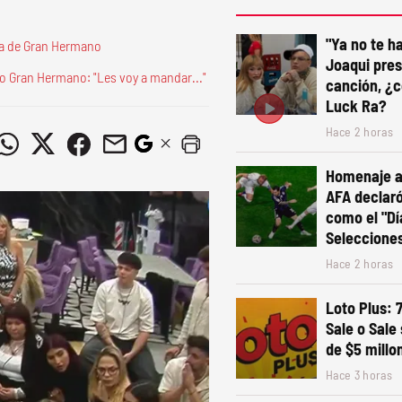
"Ya no te ha
ra de Gran Hermano
Joaqui pre
o Gran Hermano: "Les voy a mandar..."
canción, ¿c
Luck Ra?
Hace 2 horas
Homenaje a 
AFA declaró 
como el "Dí
Seleccione
Hace 2 horas
Loto Plus: 
Sale o Sale
de $5 millo
Hace 3 horas