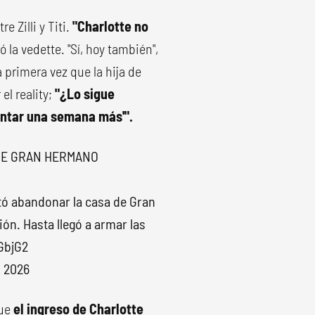
 Zilli y Titi.
"Charlotte no
ó la vedette. "Sí, hoy también",
 primera vez que la hija de
el reality;
"¿Lo sigue
antar una semana más'".
DE GRAN HERMANO
ntó abandonar la casa de Gran
ón. Hasta llegó a armar las
GbjG2
, 2026
que
el ingreso de Charlotte