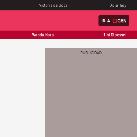
Victoria de Boca
Dólar hoy
IR A
Wanda Nara
Tini Stoessel