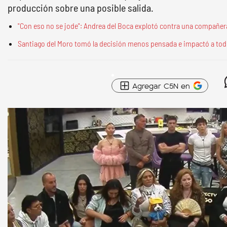
producción sobre una posible salida.
"Con eso no se jode": Andrea del Boca explotó contra una compañe
Santiago del Moro tomó la decisión menos pensada e impactó a tod
Agregar C5N en