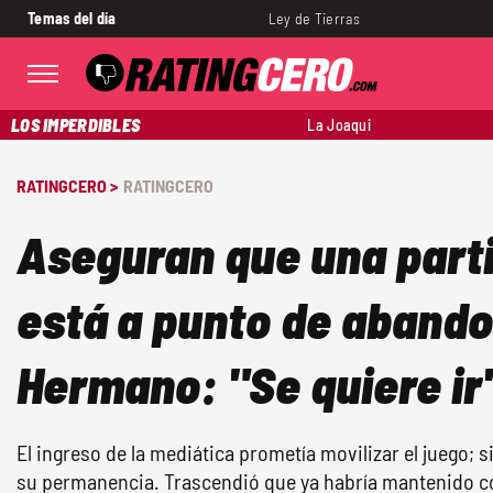
Temas del día
Ley de Tierras
LOS IMPERDIBLES
La Joaqui
RATINGCERO >
RATINGCERO
Aseguran que una part
está a punto de aband
Hermano: "Se quiere ir
El ingreso de la mediática prometía movilizar el juego;
su permanencia. Trascendió que ya habría mantenido c