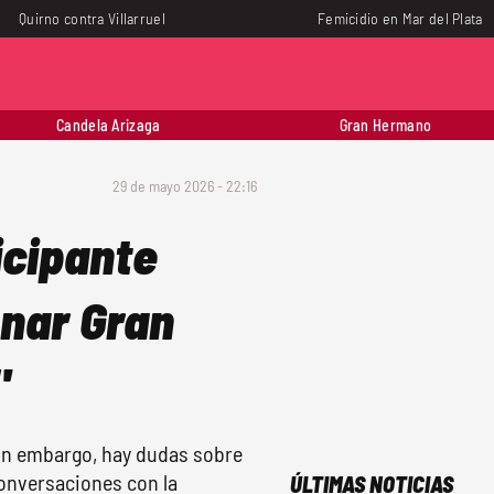
Quirno contra Villarruel
Femicidio en Mar del Plata
Candela Arizaga
Gran Hermano
29 de mayo 2026 - 22:16
icipante
onar Gran
"
 sin embargo, hay dudas sobre
onversaciones con la
ÚLTIMAS NOTICIAS