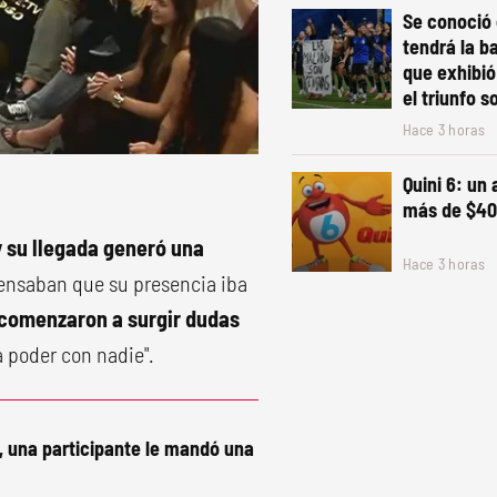
Se conoció 
tendrá la b
que exhibió
el triunfo s
Hace 3 horas
Quini 6: un
más de $40
 su llegada generó una
Hace 3 horas
nsaban que su presencia iba
comenzaron a surgir dudas
a poder con nadie".
, una participante le mandó una