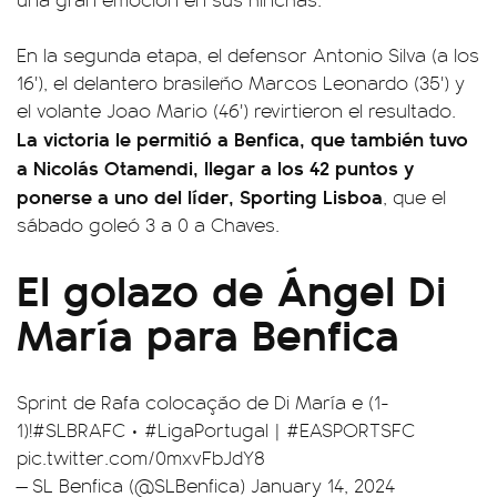
En la segunda etapa, el defensor Antonio Silva (a los
16'), el delantero brasileño Marcos Leonardo (35') y
el volante Joao Mario (46') revirtieron el resultado.
La victoria le permitió a Benfica, que también tuvo
a Nicolás Otamendi, llegar a los 42 puntos y
ponerse a uno del líder, Sporting Lisboa
, que el
sábado goleó 3 a 0 a Chaves.
El golazo de Ángel Di
María para Benfica
Sprint de Rafa colocação de Di María e (1-
1)!
#SLBRAFC
•
#LigaPortugal
|
#EASPORTSFC
pic.twitter.com/0mxvFbJdY8
— SL Benfica (@SLBenfica)
January 14, 2024