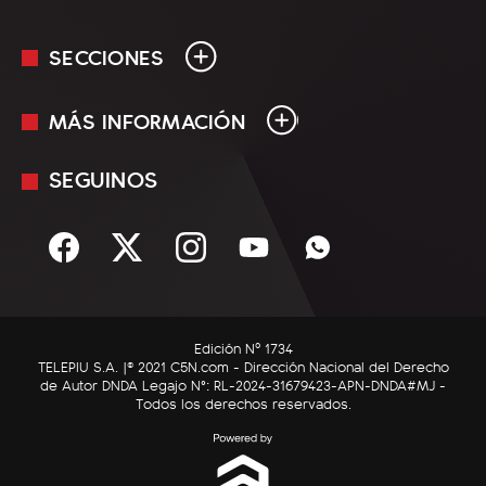
SECCIONES
MÁS INFORMACIÓN
En Vivo
Minuto Uno
SEGUINOS
Mediakit
Política
Términos y condiciones
Sociedad
Rss
Economía
Enfoque
Edición Nº 1734
C5N Autos
TELEPIU S.A. |© 2021 C5N.com - Dirección Nacional del Derecho
de Autor DNDA Legajo N°: RL-2024-31679423-APN-DNDA#MJ -
RatingCero
Todos los derechos reservados.
Deportes
Lifestyle