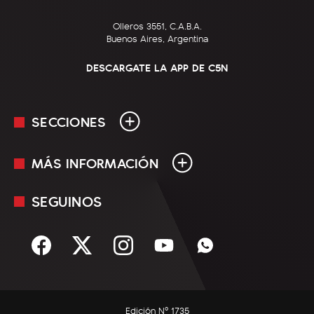
Olleros 3551, C.A.B.A.
Buenos Aires, Argentina
DESCARGATE LA APP DE C5N
SECCIONES
MÁS INFORMACIÓN
En Vivo
Minuto Uno
SEGUINOS
Mediakit
Política
Términos y condiciones
Sociedad
Rss
Economía
Enfoque
Edición Nº 1735