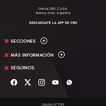
Olleros 3551, C.A.B.A.
Buenos Aires, Argentina
DESCARGATE LA APP DE C5N
SECCIONES
MÁS INFORMACIÓN
En Vivo
Minuto Uno
SEGUINOS
Mediakit
Política
Términos y condiciones
Sociedad
Rss
Economía
Enfoque
Edición Nº 1733