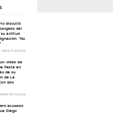
S
rio discutió
ncargado del
y su actitud
ignación: "No
"
Hace 9 minutos
 un video de
e fiesta en
ías de su
ón de La
"Con dos
Hace 25 minutos
mero acusado
que Diego