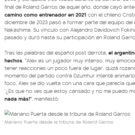
final de Roland Garros de aquel año, donde cayó ante
camino como entrenador en 2021
con el chileno Crist
diciembre de 2023 pasó a formar parte del equipo de
Nakashima. Su vínculo con Alejandro Davidovich Fokina
pasado y duró hasta su participación en Roland Garro
el argentin
Tras las palabras del español post derrota,
hechos
. "Alex es un jugador muy intenso, muy emoci
tener reacciones un poco fuera de lugar, quizá rozand
momento del partido contra Dzumhur intenté animarlo 
foco, Alex se dio vuelta con una cara que parecía que 
‘¿Es que no ves que estoy cansado y no me puedo m
nada más!"
, manifestó.
Mariano Puerta desde la tribuna de Roland Garros