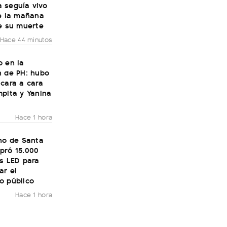
 seguía vivo
de la mañana
e su muerte
Hace 44 minutos
o en la
n de PH: hubo
cara a cara
pita y Yanina
Hace 1 hora
no de Santa
pró 15.000
s LED para
ar el
o público
Hace 1 hora