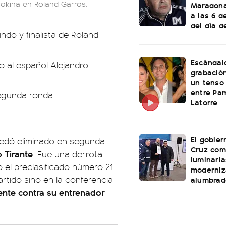
Fokina en Roland Garros.
Maradona
a las 6 
del día d
do y finalista de Roland
Escándal
o al español Alejandro
grabació
un tenso 
entre Pam
segunda ronda.
Latorre
El gobier
edó eliminado en segunda
Cruz com
 Tirante
. Fue una derrota
luminaria
el preclasificado número 21.
moderniz
rtido sino en la conferencia
alumbrad
nte contra su entrenador