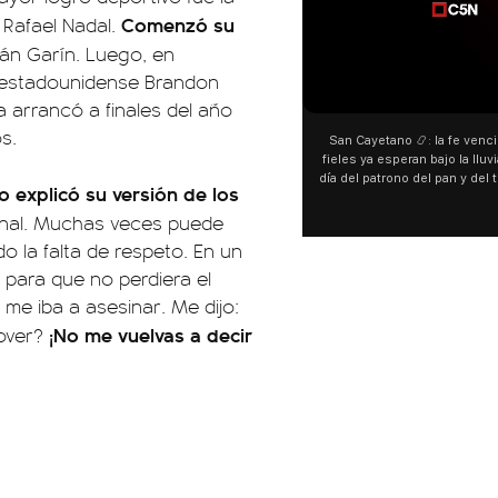
Comenzó su
 Rafael Nadal.
ián Garín. Luego, en
l estadounidense Brandon
00:00
00:00
 arrancó a finales del año
s.
San Cayetano 📿: la fe venció al agua y los
“Prefer
fieles ya esperan bajo la lluvia ➡️ A horas del
¿Indirec
día del patrono del pan y del trabajo, miles de
"Te v
o explicó su versión de los
personas acampan en Liniers para agradecer
Calleje
y pedir. 🎙️ @bernardomagnago
encont
onal. Muchas veces puede
declara
o la falta de respeto. En un
del ca
para que no perdiera el
"habla
hago
me iba a asesinar. Me dijo:
espec
¡No me vuelvas a decir
over?
aunque 
esté i