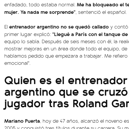
Me ha bloqueado el t
enfadado, todo estaba normal.
mujer. Ya nada me sorprende"
, sentenció el español.
entrenador argentino no se quedó callado
El
y contó 
"Llegué a París con el tanque de 
primer lugar explicó:
equipo lo sabía. Después de seis meses con él, la real
mostrar mejoras en un área donde todo el equipo, de
habíamos pedido que empezara a trabajar. Me refiero
emocional".
Quien es el entrenador
argentino que se cruzó
jugador tras Roland Ga
Mariano Puerta
, hoy de 47 años, alcanzó el noveno e
2005 y conquistó tres títulos durante su carrera. Su m