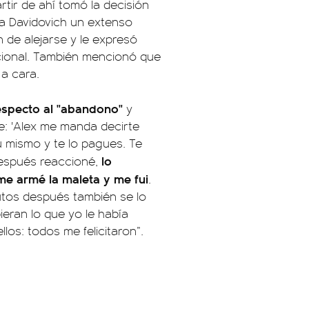
rtir de ahí tomó la decisión
 a Davidovich un extenso
n de alejarse y le expresó
cional. También mencionó que
 a cara.
respecto al "abandono"
y
e: 'Alex me manda decirte
ú mismo y te lo pagues. Te
lo
después reaccioné,
me armé la maleta y me fui
.
utos después también se lo
ieran lo que yo le había
os: todos me felicitaron”.