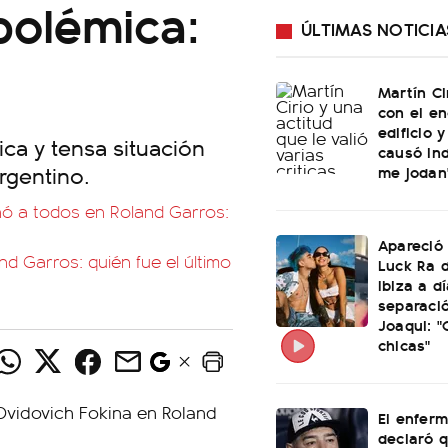
 polémica:
ÚLTIMAS NOTICIA
Martín Ci
con el e
edificio 
ica y tensa situación
causó ind
rgentino.
me jodan
onó a todos en Roland Garros:
Apareció
d Garros: quién fue el último
Luck Ra d
Ibiza a d
separaci
Joaqui: 
chicas"
El enfer
declaró 