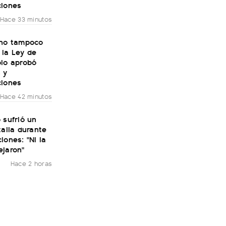
ciones
Hace 33 minutos
rno tampoco
 la Ley de
olo aprobó
 y
ciones
Hace 42 minutos
 sufrió un
talia durante
iones: "Ni la
ejaron"
Hace 2 horas