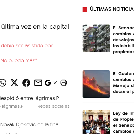
ÚLTIMAS NOTICIA
ltima vez en la capital
El Senad
cambios 
desalojos
debió ser asistido por
inviolabi
propieda
: "No puedo más"
El Gobier
cambios 
Manejo d
decía el 
e lágrimas.P
Redes sociales
Ley de In
de Propie
vak Djokovic en la final.
el Senad
cambios 