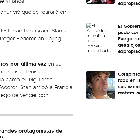
ne 41 años.
expropia
 anunció que se retirará en
El Gobie
 destacan tres Grand Slams.
pudo con
 Roger Federer en Beijing
Fuego: s
desalojos
expropia
ros por última vez
en su
s años el tenis era
Colapinto
 como el “Big Three”,
robo en I
sus vacac
ederer. Stan arribó a Francia
matera d
luego de vencer con
grandes protagonistas de
lo