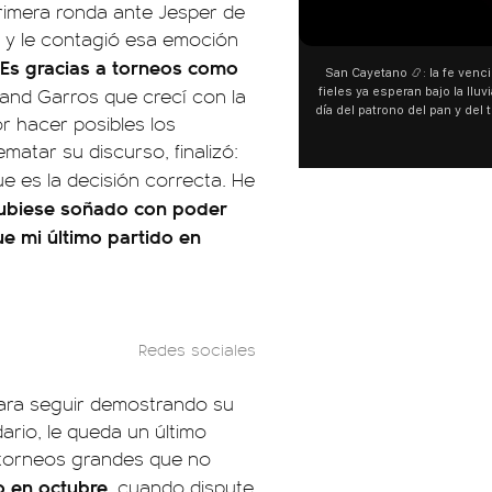
primera ronda ante Jesper de
00:00
00:00
 y le contagió esa emoción
"Es gracias a torneos como
San Cayetano 📿: la fe venció al agua y los
“Preferís la joda y yo preferí
land Garros que crecí con la
fieles ya esperan bajo la lluvia ➡️ A horas del
¿Indirecta para Luck Ra? La Jo
día del patrono del pan y del trabajo, miles de
"Te vi", su nueva colaboraci
r hacer posibles los
personas acampan en Liniers para agradecer
Callejero Fino, y las redes no
matar su discurso, finalizó:
y pedir. 🎙️ @bernardomagnago
encontrar similitudes entre la
declaraciones que hizo tras s
ue es la decisión correcta. He
del cantante cordobés. 🗣️ 
ubiese soñado con poder
"hablamos idiomas distintos"
hago falta" despertaron to
e mi último partido en
especulaciones entre sus s
aunque la artista no confirmó
esté inspirado en su exparej
pensás? 🥺
Redes sociales
para seguir demostrando su
ario, le queda un último
4 torneos grandes que no
o en octubre
, cuando dispute