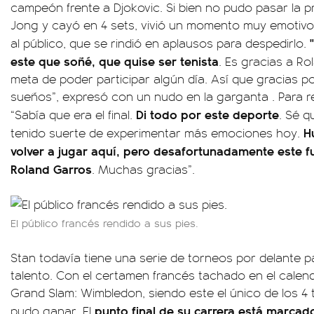
campeón frente a Djokovic. Si bien no pudo pasar la 
Jong y cayó en 4 sets, vivió un momento muy emotivo
al público, que se rindió en aplausos para despedirlo.
este que soñé, que quise ser tenista
. Es gracias a Ro
meta de poder participar algún día. Así que gracias po
sueños”, expresó con un nudo en la garganta . Para re
Di todo por este deporte
“Sabía que era el final.
. Sé q
H
tenido suerte de experimentar más emociones hoy.
volver a jugar aquí, pero desafortunadamente este fu
Roland Garros
. Muchas gracias”.
El público francés rendido a sus pies.
Stan todavía tiene una serie de torneos por delante 
talento. Con el certamen francés tachado en el calend
Grand Slam: Wimbledon, siendo este el único de los 
punto final de su carrera está marcad
pudo ganar. El