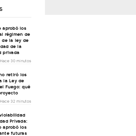
S
o aprobó los
al régimen de
 de la ley de
lidad de la
d privada
Hace 30 minutos
no retiró los
a la Ley de
el Fuego: qué
proyecto
Hace 32 minutos
violabilidad
dad Privada:
o aprobó los
ante futuras