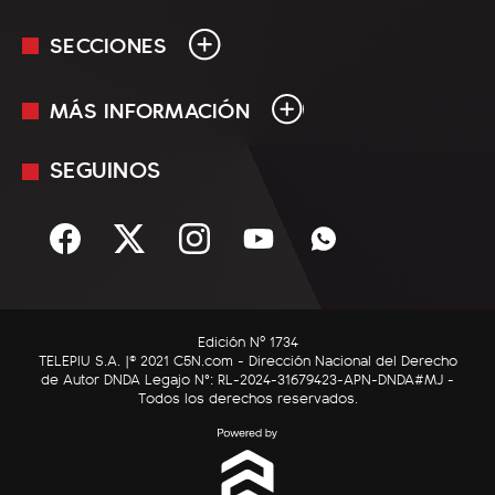
SECCIONES
MÁS INFORMACIÓN
En Vivo
Minuto Uno
SEGUINOS
Mediakit
Política
Términos y condiciones
Sociedad
Rss
Economía
Enfoque
Edición Nº 1734
C5N Autos
TELEPIU S.A. |© 2021 C5N.com - Dirección Nacional del Derecho
de Autor DNDA Legajo N°: RL-2024-31679423-APN-DNDA#MJ -
RatingCero
Todos los derechos reservados.
Deportes
Lifestyle