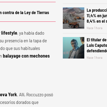
La producc
n contra de la Ley de Tierras
11,4% en ju
8,4% en el
Hace 1 hora
lifestyle
, ya había dado
El titular d
su presencia en la tapa de
Luis Caput
gado que sus habituales
defendiendo
un
balayage con mechones
Hace 1 hora
.
eva York
. Allí, Roccuzzo posó
ccesorios dorados que