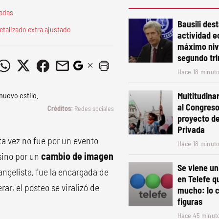
radas
Bausili des
etalizado extra ajustado
actividad 
máximo nive
segundo tr
Hace 18 minut
Multitudina
al Congreso
Redes sociales
proyecto d
Privada
ta vez no fue por un evento
Hace 18 minut
sino por un
cambio de imagen
Se viene u
angelista, fue la encargada de
en Telefe 
ar, el posteo se viralizó de
mucho: lo 
figuras
Hace 45 minut