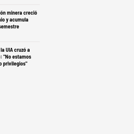
ión minera creció
nio y acumula
 semestre
e la UIA cruzó a
o: "No estamos
 privilegios"