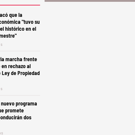
tacó que la
económica "tuvo su
l histórico en el
imestre"
os
ria marcha frente
 en rechazo al
e Ley de Propiedad
os
n nuevo programa
que promete
conducirán dos
os