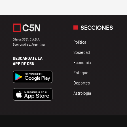
SECCIONES
Olleros 3551, C.A.B.A.
Política
Buenos Aires, Argentina
Sociedad
DESCARGATE LA
Economía
APP DE C5N
Enfoque
Deportes
Astrología