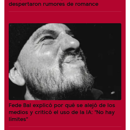
despertaron rumores de romance
Fede Bal explicó por qué se alejó de los
medios y criticó el uso de la IA: "No hay
límites"