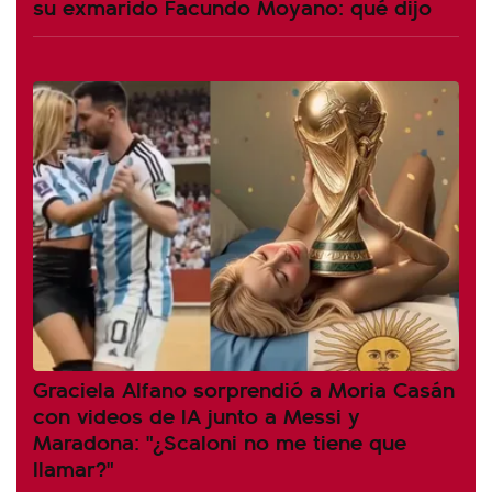
su exmarido Facundo Moyano: qué dijo
Graciela Alfano sorprendió a Moria Casán
con videos de IA junto a Messi y
Maradona: "¿Scaloni no me tiene que
llamar?"