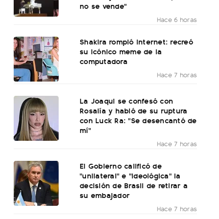
no se vende"
Hace 6 horas
Shakira rompió internet: recreó
su icónico meme de la
computadora
Hace 7 horas
La Joaqui se confesó con
Rosalía y habló de su ruptura
con Luck Ra: "Se desencantó de
mí"
Hace 7 horas
El Gobierno calificó de
"unilateral" e "ideológica" la
decisión de Brasil de retirar a
su embajador
Hace 7 horas