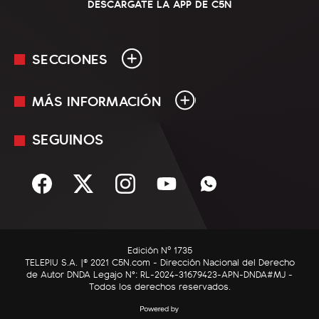
DESCARGATE LA APP DE C5N
SECCIONES
MÁS INFORMACIÓN
En Vivo
Minuto Uno
SEGUINOS
Mediakit
Política
Términos y condiciones
Sociedad
Rss
Economía
Enfoque
Edición Nº 1735
C5N Autos
TELEPIU S.A. |© 2021 C5N.com - Dirección Nacional del Derecho
de Autor DNDA Legajo N°: RL-2024-31679423-APN-DNDA#MJ -
RatingCero
Todos los derechos reservados.
Deportes