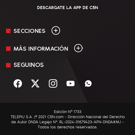
DESCARGATE LA APP DE C5N
SECCIONES
MÁS INFORMACIÓN
En Vivo
Minuto Uno
SEGUINOS
Mediakit
Política
Términos y condiciones
Sociedad
Rss
Economía
Enfoque
Edición Nº 1733
C5N Autos
TELEPIU S.A. |© 2021 C5N.com - Dirección Nacional del Derecho
de Autor DNDA Legajo N°: RL-2024-31679423-APN-DNDA#MJ -
RatingCero
Todos los derechos reservados.