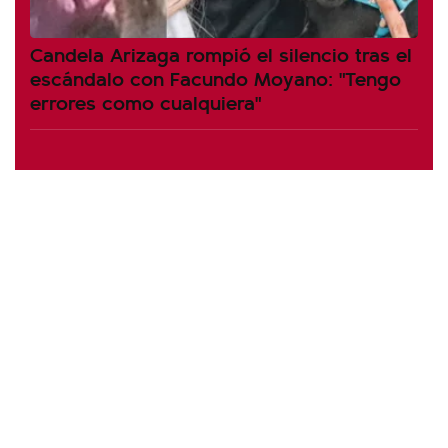
Candela Arizaga rompió el silencio tras el
escándalo con Facundo Moyano: "Tengo
errores como cualquiera"