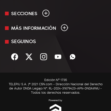
SECCIONES
MÁS INFORMACIÓN
En Vivo
Minuto Uno
SEGUINOS
Mediakit
Política
Términos y condiciones
Sociedad
Rss
Economía
Enfoque
Edición Nº 1735
C5N Autos
TELEPIU S.A. |© 2021 C5N.com - Dirección Nacional del Derecho
de Autor DNDA Legajo N°: RL-2024-31679423-APN-DNDA#MJ -
RatingCero
Todos los derechos reservados.
Deportes
Lifestyle