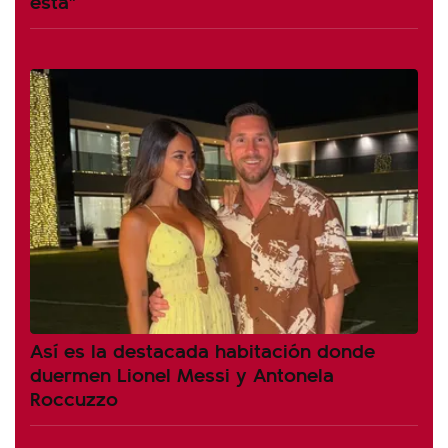
está"
Así es la destacada habitación donde
duermen Lionel Messi y Antonela
Roccuzzo