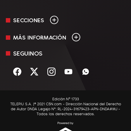
SECCIONES
MÁS INFORMACIÓN
En Vivo
Minuto Uno
SEGUINOS
Mediakit
Política
Términos y condiciones
Sociedad
Rss
Economía
Enfoque
Edición Nº 1733
C5N Autos
TELEPIU S.A. |© 2021 C5N.com - Dirección Nacional del Derecho
de Autor DNDA Legajo N°: RL-2024-31679423-APN-DNDA#MJ -
RatingCero
Todos los derechos reservados.
Deportes