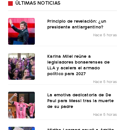
ÚLTIMAS NOTICIAS
Principio de revelación: ¿un
presidente antiargentino?
Hace 5 horas
Karina Milei reúne a
legisladores bonaerenses de
LLA y acelera el armado
político para 2027
Hace 5 horas
La emotiva dedicatoria de De
Paul para Messi tras la muerte
de su padre
Hace 5 horas
Mirtha Legrand apuró a Adrián