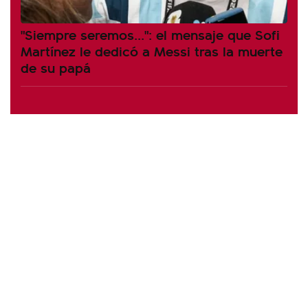
"Siempre seremos...": el mensaje que Sofi
Martínez le dedicó a Messi tras la muerte
de su papá