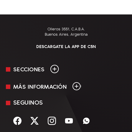
Olleros 3551, C.A.B.A.
Buenos Aires, Argentina
DESCARGATE LA APP DE C5N
SECCIONES
MÁS INFORMACIÓN
En Vivo
Minuto Uno
SEGUINOS
Mediakit
Política
Términos y condiciones
Sociedad
Rss
Economía