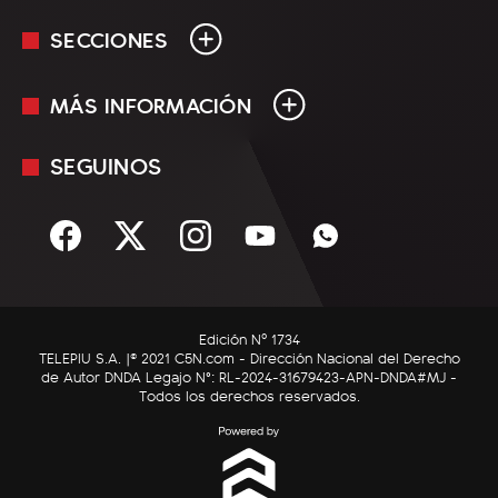
SECCIONES
MÁS INFORMACIÓN
En Vivo
Minuto Uno
SEGUINOS
Mediakit
Política
Términos y condiciones
Sociedad
Rss
Economía
Enfoque
Edición Nº 1734
C5N Autos
TELEPIU S.A. |© 2021 C5N.com - Dirección Nacional del Derecho
de Autor DNDA Legajo N°: RL-2024-31679423-APN-DNDA#MJ -
RatingCero
Todos los derechos reservados.
Deportes
Lifestyle