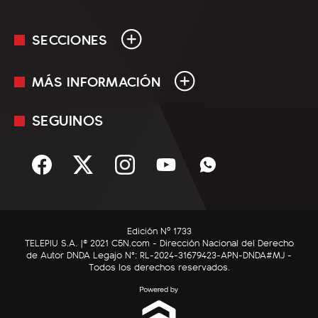
SECCIONES
MÁS INFORMACIÓN
En Vivo
Minuto Uno
SEGUINOS
Mediakit
Política
Términos y condiciones
Sociedad
Rss
Economía
Enfoque
Edición Nº 1733
C5N Autos
TELEPIU S.A. |© 2021 C5N.com - Dirección Nacional del Derecho
de Autor DNDA Legajo N°: RL-2024-31679423-APN-DNDA#MJ -
RatingCero
Todos los derechos reservados.
Deportes
Lifestyle