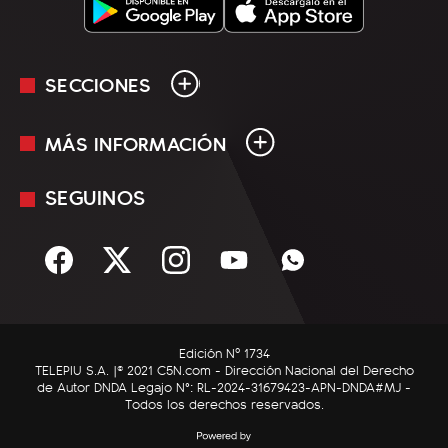
SECCIONES
MÁS INFORMACIÓN
En Vivo
Minuto Uno
SEGUINOS
Mediakit
Política
Términos y condiciones
Sociedad
Rss
Economía
Enfoque
Edición Nº 1734
C5N Autos
TELEPIU S.A. |© 2021 C5N.com - Dirección Nacional del Derecho
de Autor DNDA Legajo N°: RL-2024-31679423-APN-DNDA#MJ -
RatingCero
Todos los derechos reservados.
Deportes