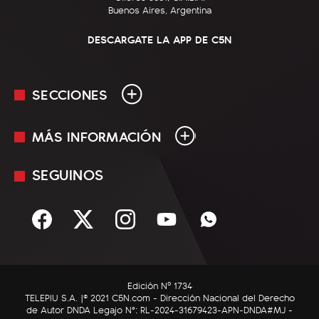
Buenos Aires, Argentina
DESCARGATE LA APP DE C5N
SECCIONES
MÁS INFORMACIÓN
En Vivo
Minuto Uno
SEGUINOS
Mediakit
Política
Términos y condiciones
Sociedad
Rss
Economía
Enfoque
Edición Nº 1734
C5N Autos
TELEPIU S.A. |© 2021 C5N.com - Dirección Nacional del Derecho
de Autor DNDA Legajo N°: RL-2024-31679423-APN-DNDA#MJ -
RatingCero