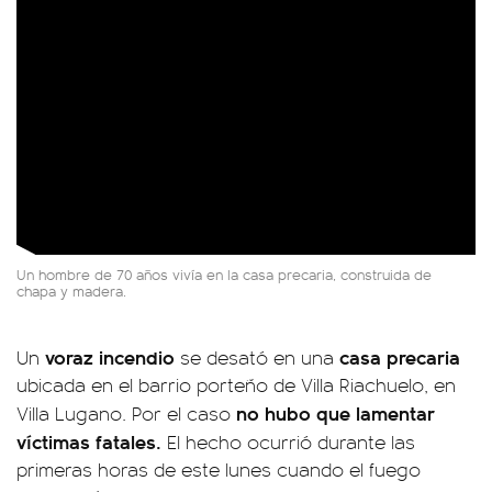
Un hombre de 70 años vivía en la casa precaria, construida de
chapa y madera.
voraz incendio
casa precaria
Un
se desató en una
ubicada en el barrio porteño de Villa Riachuelo, en
no hubo que lamentar
Villa Lugano. Por el caso
víctimas fatales.
El hecho ocurrió durante las
primeras horas de este lunes cuando el fuego