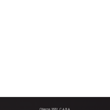
Olleros 3551, C.A.B.A.