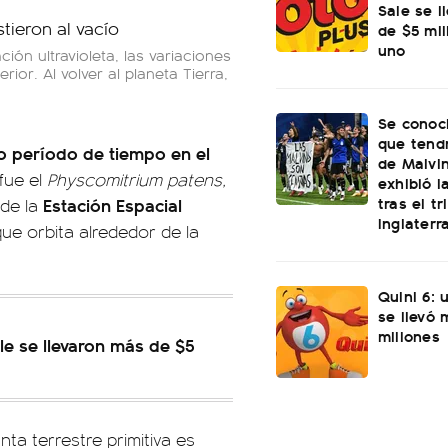
Sale se l
de $5 mi
uno
ción ultravioleta, las variaciones
ior. Al volver al planeta Tierra,
Se conoci
que tend
go período de tiempo en el
de Malvi
fue el
Physcomitrium patens,
exhibió l
tras el t
Estación Espacial
 de la
Inglaterr
que orbita alrededor de la
Quini 6: 
se llevó
millones
le se llevaron más de $5
ta terrestre primitiva es