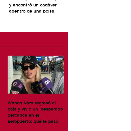
y encontró un cadáver
adentro de una bolsa
Wanda Nara regresó al
país y vivió un inesperado
percance en el
aeropuerto: qué le pasó