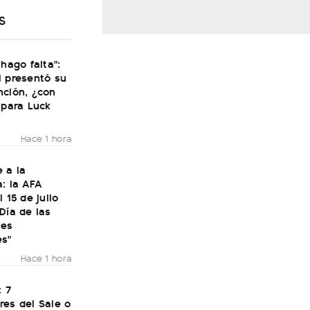
S
 hago falta":
i presentó su
nción, ¿con
 para Luck
Hace 1 hora
 a la
: la AFA
 15 de julio
Día de las
nes
es"
Hace 1 hora
: 7
res del Sale o