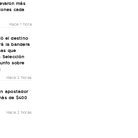
levaron más
llones cada
Hace 1 hora
ó el destino
rá la bandera
nas que
a Selección
riunfo sobre
a
Hace 2 horas
un apostador
 más de $400
Hace 2 horas