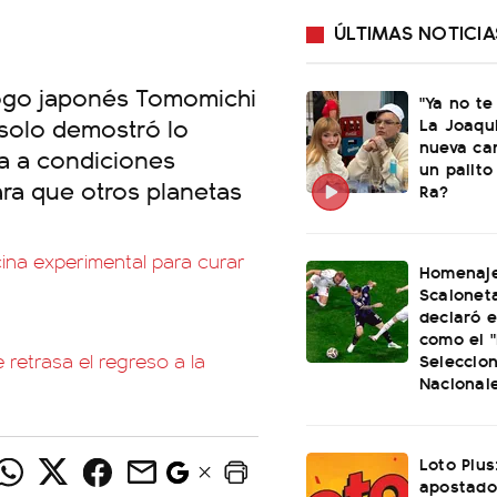
ÚLTIMAS NOTICIA
ólogo japonés Tomomichi
"Ya no te
 solo demostró lo
La Joaqu
nueva ca
ra a condiciones
un palito
ra que otros planetas
Ra?
ina experimental para curar
Homenaje
Scaloneta
declaró el
como el "
Seleccio
retrasa el regreso a la
Nacional
Loto Plus
apostado