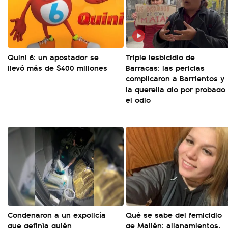
Quini 6: un apostador se
Triple lesbicidio de
llevó más de $400 millones
Barracas: las pericias
complicaron a Barrientos y
la querella dio por probado
el odio
Condenaron a un expolicía
Qué se sabe del femicidio
que definía quién
de Mailén: allanamientos,