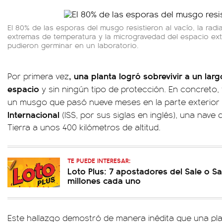
El 80% de las esporas del musgo resistieron al vacío, la radia
extremas de temperatura y la microgravedad del espacio exter
pudieron germinar en un laboratorio.
, una planta logró sobrevivir a un lar
Por primera vez
espacio
y sin ningún tipo de protección. En concreto, 
un musgo que pasó nueve meses en la parte exterior
Internacional
(ISS, por sus siglas en inglés), una nave 
Tierra a unos 400 kilómetros de altitud.
TE PUEDE INTERESAR:
Loto Plus: 7 apostadores del Sale o Sa
millones cada uno
Este hallazgo demostró de manera inédita que una plan