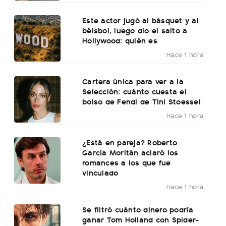
Este actor jugó al básquet y al
béisbol, luego dio el salto a
Hollywood: quién es
Hace 1 hora
Cartera única para ver a la
Selección: cuánto cuesta el
bolso de Fendi de Tini Stoessel
Hace 1 hora
¿Está en pareja? Roberto
García Moritán aclaró los
romances a los que fue
vinculado
Hace 1 hora
Se filtró cuánto dinero podría
ganar Tom Holland con Spider-