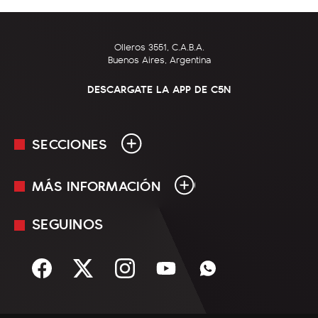
Olleros 3551, C.A.B.A.
Buenos Aires, Argentina
DESCARGATE LA APP DE C5N
SECCIONES
MÁS INFORMACIÓN
En Vivo
Minuto Uno
SEGUINOS
Mediakit
Política
Términos y condiciones
Sociedad
Rss
Economía
Enfoque