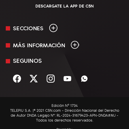
DESCARGATE LA APP DE C5N
SECCIONES
MÁS INFORMACIÓN
En Vivo
Minuto Uno
SEGUINOS
Mediakit
Política
Términos y condiciones
Sociedad
Rss
Economía
Enfoque
Edición Nº 1734
C5N Autos
TELEPIU S.A. |© 2021 C5N.com - Dirección Nacional del Derecho
de Autor DNDA Legajo N°: RL-2024-31679423-APN-DNDA#MJ -
RatingCero
Todos los derechos reservados.
Deportes