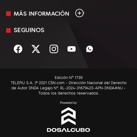
MÁS INFORMACIÓN
En Vivo
Minuto Uno
SEGUINOS
Mediakit
Política
Términos y condiciones
Sociedad
Rss
Economía
Enfoque
Edición Nº 1735
C5N Autos
TELEPIU S.A. |© 2021 C5N.com - Dirección Nacional del Derecho
de Autor DNDA Legajo N°: RL-2024-31679423-APN-DNDA#MJ -
RatingCero
Todos los derechos reservados.
Deportes
Lifestyle
Astrología
Tecnología