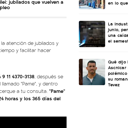
lei: jubilados que vuelven a
en lo que
mpleo
La indust
junio, pe
una caída
el semes
 la atención de jubilados y
iempo y facilitar hacer
Qué dijo
Ascnicar
polémico
 9 11
4370-3138
, después se
su roman
l llamado "Pame", y dentro
Tevez
"Pame"
cerque a tu consulta.
24 horas y los 365 días del