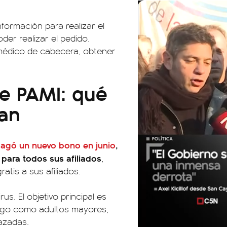
nformación para realizar el
der realizar el pedido.
médico de cabecera, obtener
de PAMI: qué
an
pagó un nuevo bono en junio
,
 para todos sus afiliados
,
tis a sus afiliados.
. El objetivo principal es
iesgo como adultos mayores,
azadas.