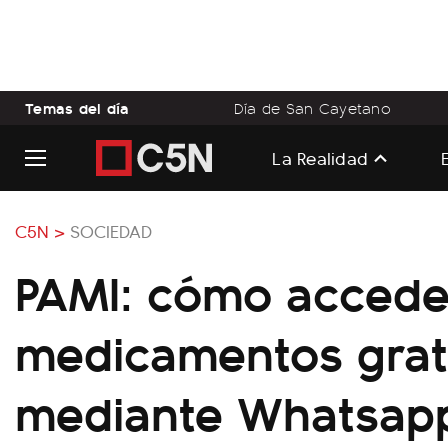
Temas del día
Día de San Cayetano
La Realidad
C5N >
SOCIEDAD
PAMI: cómo accede
medicamentos grat
mediante Whatsap