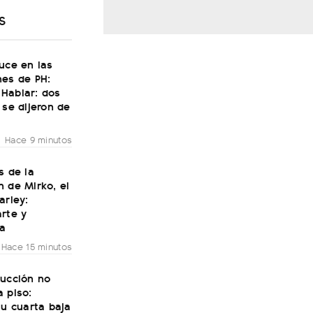
S
uce en las
nes de PH:
Hablar: dos
 se dijeron de
Hace 9 minutos
s de la
 de Mirko, el
arley:
rte y
ía
Hace 15 minutos
rucción no
 piso:
su cuarta baja