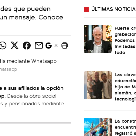
dades que pueden
ÚLTIMAS NOTICIA
e un mensaje. Conoce
Fuerte cr
grabacio
Podemos 
invitadas
todo
Whatsapp
Las clave
educación
hijo de M
 a sus afiliados la opción
alemán, a
pp
. Desde la obra social
tecnolog
dos y pensionados mediante
La const
encuentra
registró 