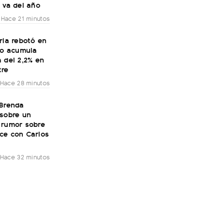
 va del año
Hace 21 minutos
ria rebotó en
ro acumula
 del 2,2% en
tre
Hace 28 minutos
 Brenda
 sobre un
 rumor sobre
ce con Carlos
Hace 32 minutos