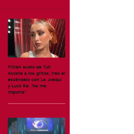
Filtran audio de Tuli
Acosta a los gritos, tras el
escándalo con La Joaqui
y Luck Ra: "No me
importa"