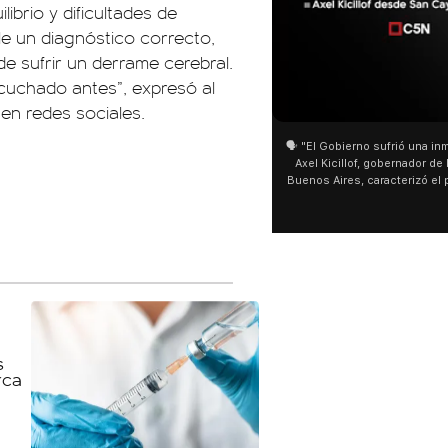
ibrio y dificultades de
le un diagnóstico correcto,
de sufrir un derrame cerebral.
scuchado antes”, expresó al
01:05
01:29
en redes sociales.
🗣️ "El Gobierno sufrió una inmensa derrota" 🎙️
San Cayetano: Jorge García Cu
Axel Kicillof, gobernador de la Provincia de
miles de peregrinos en Liniers
Buenos Aires, caracterizó el proyecto de Ley
de Buenos Aires destacó la fo
de Inviolabilidad de la Propiedad Privada
multitud de peregrinos que ac
como "una lista sábana con temas nefastos"
agua y soportó las bajas tempe
y destacó "la movilización popular". 📌 La
últimos días: "Son dificultade
declaración fue desde el santuario de San
ser superadas por la fe". @be
Cayetano, donde también advirtió que "la
sociedad no solo sufre porque no llega sino
que también está endeudada".