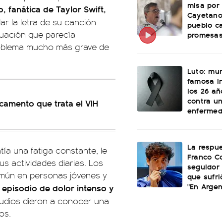
misa por
 fanática de Taylor Swift,
Cayetano
 la letra de su canción
pueblo c
ituación que parecía
promesas
problema mucho más grave de
Luto: mu
famosa i
los 26 añ
contra u
camento que trata el VIH
enferme
La respu
tía una fatiga constante, le
Franco C
s actividades diarias. Los
seguidor 
omún en personas jóvenes y
que sufri
"En Argen
 episodio de dolor intenso y
tudios dieron a conocer una
os.