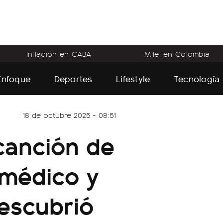
Inflación en CABA
Milei en Colombia
Enfoque
Deportes
Lifestyle
Tecnología
18 de octubre 2025 - 08:51
canción de
l médico y
descubrió