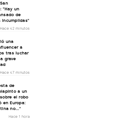
 San
: "Hay un
ansado de
 incumplidas"
Hace 42 minutos
rió una
nfluencer a
os tras luchar
na grave
dad
Hace 47 minutos
esta de
olapinto a un
sobre el robo
ó en Europa:
tina no..."
Hace 1 hora