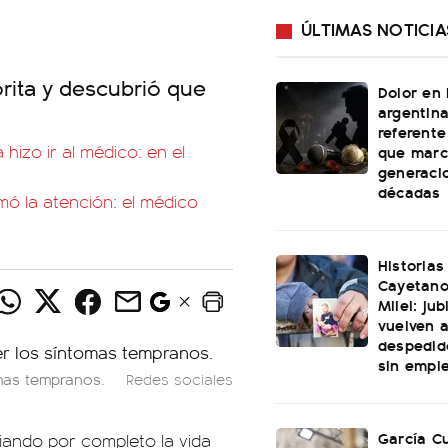
ÚLTIMAS NOTICIA
orita y descubrió que
Dolor en 
argentina
referent
hizo ir al médico: en el
que marc
generaci
décadas
amó la atención: el médico
Historias
Cayetano
Milei: ju
vuelven a
despedid
sin empl
omas tempranos.
Redes sociales
García Cu
ando por completo la vida