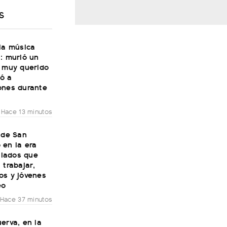
S
la música
: murió un
e muy querido
ó a
ones durante
Hace 13 minutos
 de San
 en la era
bilados que
 trabajar,
os y jóvenes
eo
Hace 37 minutos
erva, en la