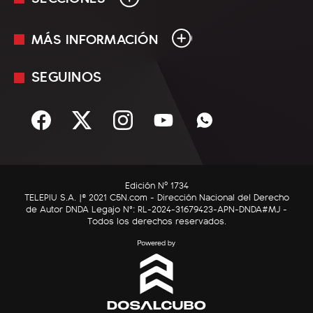
MÁS INFORMACIÓN
En Vivo
Minuto Uno
SEGUINOS
Mediakit
Política
Términos y condiciones
Sociedad
Rss
Economía
Enfoque
Edición Nº 1734
C5N Autos
TELEPIU S.A. |© 2021 C5N.com - Dirección Nacional del Derecho
de Autor DNDA Legajo N°: RL-2024-31679423-APN-DNDA#MJ -
RatingCero
Todos los derechos reservados.
Deportes
Lifestyle
Astrología