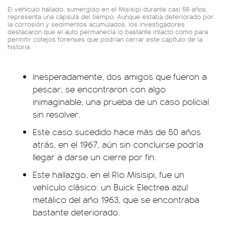
El vehículo hallado, sumergido en el Misisipi durante casi 58 años,
representa una cápsula del tiempo. Aunque estaba deteriorado por
la corrosión y sedimentos acumulados, los investigadores
destacaron que el auto permanecía lo bastante intacto como para
permitir cotejos forenses que podrían cerrar este capítulo de la
historia.
Inesperadamente, dos amigos que fueron a
pescar, se encontraron con algo
inimaginable, una prueba de un caso policial
sin resolver.
Este caso sucedido hace más de 50 años
atrás, en el 1967, aún sin concluirse podría
llegar a darse un cierre por fin.
Este hallazgo, en el Río Misisipi, fue un
vehículo clásico: un Buick Electrea azul
metálico del año 1963, que se encontraba
bastante deteriorado.