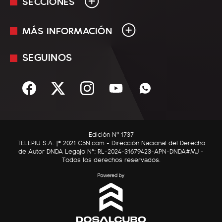
SECCIONES
MÁS INFORMACIÓN
En Vivo
Minuto Uno
SEGUINOS
Mediakit
Política
Términos y condiciones
Sociedad
Rss
Economía
Enfoque
Edición Nº 1737
C5N Autos
TELEPIU S.A. |© 2021 C5N.com - Dirección Nacional del Derecho
de Autor DNDA Legajo N°: RL-2024-31679423-APN-DNDA#MJ -
RatingCero
Todos los derechos reservados.
Deportes
Lifestyle
Astrología