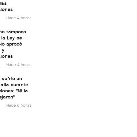
ras
ciones
Hace 4 horas
rno tampoco
 la Ley de
olo aprobó
 y
ciones
Hace 4 horas
 sufrió un
talia durante
iones: "Ni la
ejaron"
Hace 6 horas