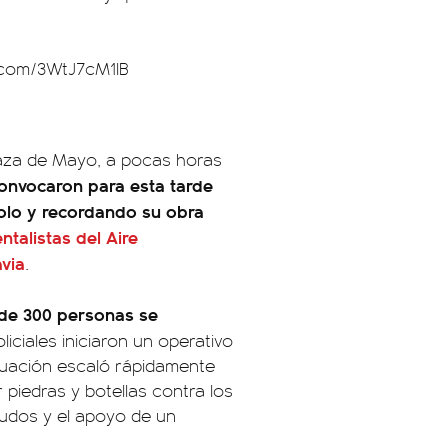
r.com/3WtJ7cM1IB
Plaza de Mayo, a pocas horas
convocaron para esta tarde
olo y recordando su obra
talistas del Aire
via
.
de 300 personas se
oliciales iniciaron un operativo
ituación escaló rápidamente
iedras y botellas contra los
udos y el apoyo de un