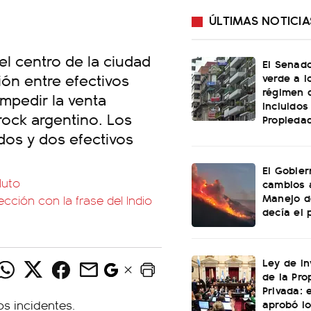
ÚLTIMAS NOTICIA
el centro de la ciudad
El Senado
ón entre efectivos
verde a l
régimen 
impedir la venta
incluidos
rock argentino. Los
Propiedad
dos y dos efectivos
El Gobier
luto
cambios 
Manejo d
cción con la frase del Indio
decía el 
Ley de In
de la Pro
Privada: 
aprobó l