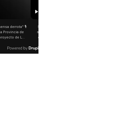
00:29
etano: Jorge García Cuerva juntó a
Rosalía salió a saludar a los fanáticos 
 peregrinos en Liniers El arzobispo
plena Avenida Juan B. Justo Fue luego d
os Aires destacó la fortaleza de la
último show en el Movistar Arena. La
d de peregrinos que acampó bajo el
cantante española bajó del auto que l
oportó las bajas temperaturas de los
trasladaba y varios fanáticos, al darse c
días: "Son dificultades que pudieron
que era ella, corrieron a saludarla. 🎥
radas por la fe". @bernardomagnago
rosalia.arg