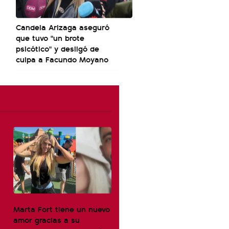
Candela Arizaga aseguró
que tuvo "un brote
psicótico" y desligó de
culpa a Facundo Moyano
Marta Fort tiene un nuevo
amor gracias a su