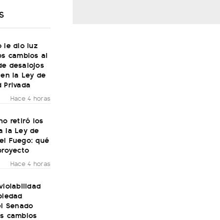
S
 le dio luz
os cambios al
de desalojos
 en la Ley de
 Privada
Hace 4 horas
no retiró los
a la Ley de
el Fuego: qué
proyecto
Hace 4 horas
violabilidad
piedad
el Senado
os cambios