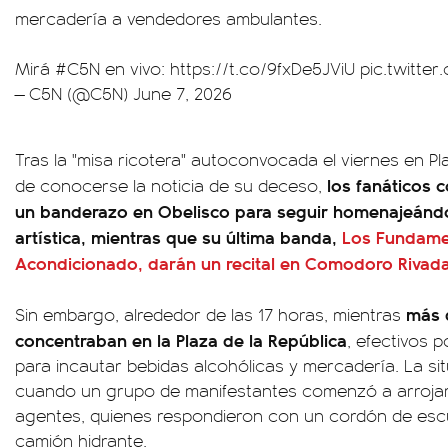
mercadería a vendedores ambulantes.
Mirá
#C5N
en vivo:
https://t.co/9fxDe5JViU
pic.twitte
— C5N (@C5N)
June 7, 2026
Tras la "misa ricotera" autoconvocada el viernes en 
los fanáticos 
de conocerse la noticia de su deceso,
un banderazo en Obelisco para seguir homenajeánd
artística, mientras que su última banda,
Los Fundamen
Acondicionado, darán un recital en Comodoro Rivada
más 
Sin embargo, alrededor de las 17 horas, mientras
concentraban en la Plaza de la República
, efectivos p
para incautar bebidas alcohólicas y mercadería. La s
cuando un grupo de manifestantes comenzó a arrojar p
agentes, quienes respondieron con un cordón de esc
camión hidrante.