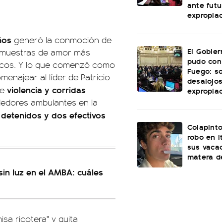
ante futu
expropia
ños
generó la conmoción de
El Gobie
as muestras de amor más
pudo con
ticos. Y lo que comenzó como
Fuego: s
enajear al líder de Patricio
desalojos
violencia y corridas
de
expropia
ndedores ambulantes en la
detenidos y dos efectivos
Colapinto
robo en I
sus vacac
matera d
sin luz en el AMBA: cuáles
isa ricotera" y quita