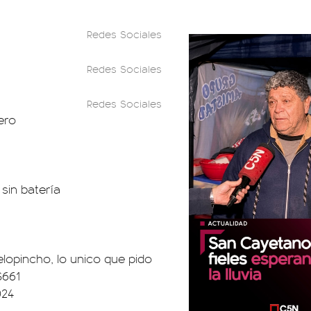
Redes Sociales
Redes Sociales
Redes Sociales
ero
sin batería
pelopincho, lo unico que pido
S661
024