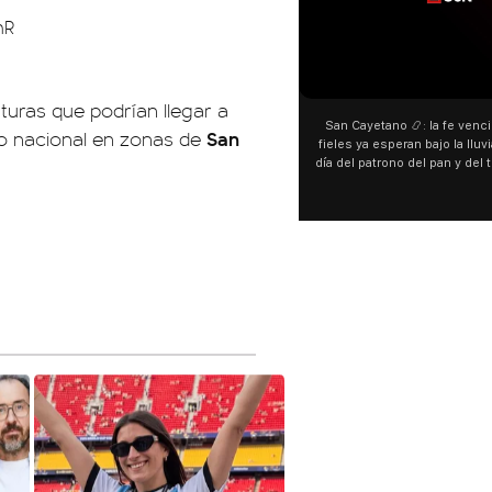
hR
uras que podrían llegar a
San Cayetano 📿: la fe venci
San
do nacional en zonas de
fieles ya esperan bajo la lluvi
día del patrono del pan y del 
personas acampan en Liniers
y pedir. 🎙️ @bernard