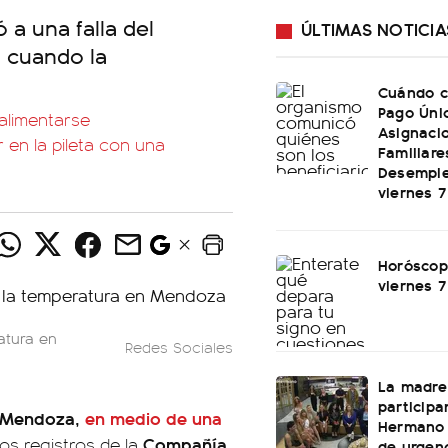
 a una falla del
ÚLTIMAS NOTICIA
ó cuando la
Cuándo c
Pago Úni
 alimentarse
Asignaci
 en la pileta con una
Familiare
Desemple
viernes 
Horóscop
viernes 
atura en
Redes Sociales
La madre
participa
Mendoza,
en medio de una
Hermano 
Compañía
os registros de la
de urgenc