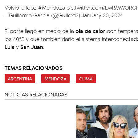
Volvió la looz
#Mendoza
pic.twitter.com/LwRMWORG
— Guillermo Garcia (@Guillex13)
January 30, 2024
ola de calor
El corte llegó en medio de la
con temperat
los 40°C y que también dañó el sistema interconecta
Luis
San Juan.
y
TEMAS RELACIONADOS
ARGENTINA
MENDOZA
CLIMA
NOTICIAS RELACIONADAS