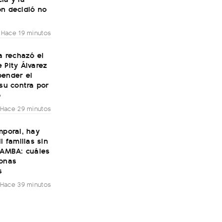
ón decidió no
Hace 19 minutos
ía rechazó el
 Pity Álvarez
pender el
 su contra por
o
Hace 29 minutos
mporal, hay
l familias sin
 AMBA: cuáles
zonas
s
Hace 39 minutos