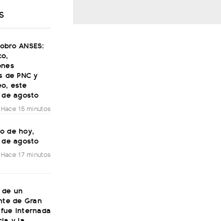
S
obro ANSES:
co,
ones
s de PNC y
o, este
7 de agosto
Hace 15 minutos
o de hoy,
7 de agosto
Hace 17 minutos
 de un
nte de Gran
fue internada
ia y la