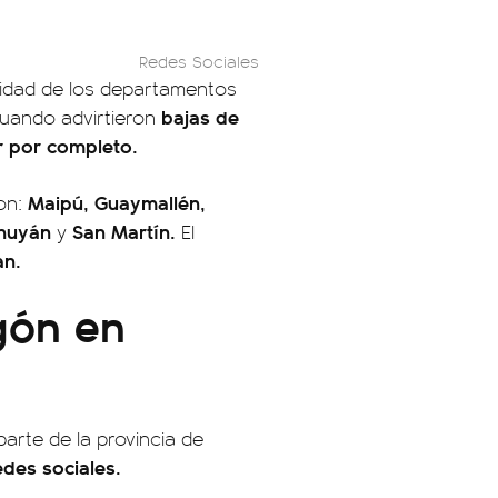
Redes Sociales
lidad de los departamentos
bajas de
 cuando advirtieron
ar por completo.
Maipú, Guaymallén,
on:
unuyán
San Martín.
y
El
an.
gón en
arte de la provincia de
des sociales.