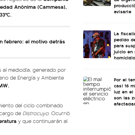
producci
ociedad Anónima (Cammesa),
avisarle
33°C.
La fiscal
pedido de
n febrero: el motivo detrás
para sus
juicio en
homicidi
es al mediodía, generado por
terio de Energía y Ambiente
Por el te
 MW.
casi 16 mi
luz en el
son las 
afectada
miento del ciclo combinado
a cargo de
Distrocuyo.
Ocurrió
eratura
y que continuarán al