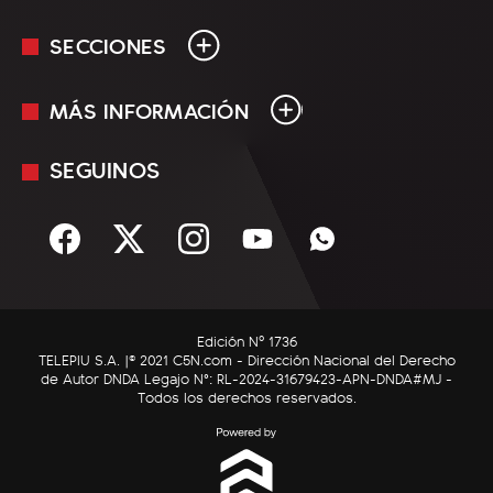
SECCIONES
MÁS INFORMACIÓN
En Vivo
Minuto Uno
SEGUINOS
Mediakit
Política
Términos y condiciones
Sociedad
Rss
Economía
Enfoque
Edición Nº 1736
C5N Autos
TELEPIU S.A. |© 2021 C5N.com - Dirección Nacional del Derecho
de Autor DNDA Legajo N°: RL-2024-31679423-APN-DNDA#MJ -
RatingCero
Todos los derechos reservados.
Deportes
Lifestyle