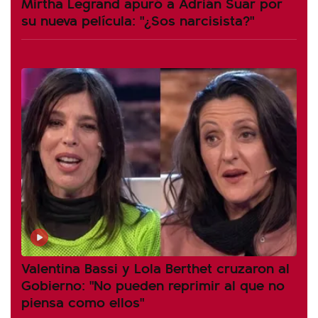
Mirtha Legrand apuró a Adrián Suar por
su nueva película: "¿Sos narcisista?"
Valentina Bassi y Lola Berthet cruzaron al
Gobierno: "No pueden reprimir al que no
piensa como ellos"