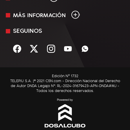
MÁS INFORMACIÓN
En Vivo
Minuto Uno
SEGUINOS
Mediakit
Política
Términos y condiciones
Sociedad
Rss
Economía
Enfoque
Edición Nº 1732
C5N Autos
TELEPIU S.A. |© 2021 C5N.com - Dirección Nacional del Derecho
de Autor DNDA Legajo N°: RL-2024-31679423-APN-DNDA#MJ -
RatingCero
Todos los derechos reservados.
Deportes
Lifestyle
Astrología