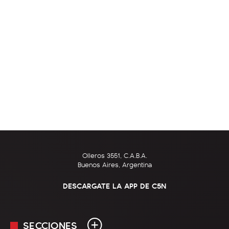
Olleros 3551, C.A.B.A.
Buenos Aires, Argentina
DESCARGATE LA APP DE C5N
SECCIONES