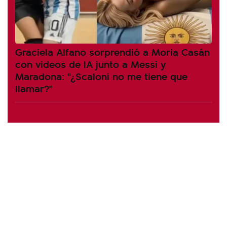
Graciela Alfano sorprendió a Moria Casán
con videos de IA junto a Messi y
Maradona: "¿Scaloni no me tiene que
llamar?"