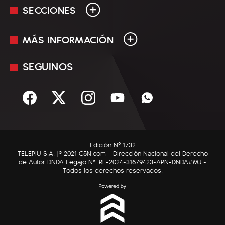
SECCIONES
MÁS INFORMACIÓN
En Vivo
Minuto Uno
SEGUINOS
Mediakit
Política
Términos y condiciones
Sociedad
Rss
Economía
Enfoque
Edición Nº 1732
C5N Autos
TELEPIU S.A. |© 2021 C5N.com - Dirección Nacional del Derecho
de Autor DNDA Legajo N°: RL-2024-31679423-APN-DNDA#MJ -
RatingCero
Todos los derechos reservados.
Deportes
Lifestyle
Astrología