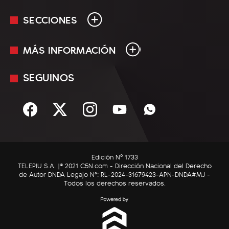
SECCIONES
MÁS INFORMACIÓN
En Vivo
Minuto Uno
SEGUINOS
Mediakit
Política
Términos y condiciones
Sociedad
Rss
Economía
Enfoque
Edición Nº 1733
C5N Autos
TELEPIU S.A. |© 2021 C5N.com - Dirección Nacional del Derecho
de Autor DNDA Legajo N°: RL-2024-31679423-APN-DNDA#MJ -
RatingCero
Todos los derechos reservados.
Deportes
Lifestyle