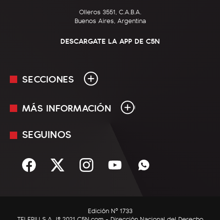
Olleros 3551, C.A.B.A.
Buenos Aires, Argentina
DESCARGATE LA APP DE C5N
SECCIONES
MÁS INFORMACIÓN
En Vivo
Minuto Uno
SEGUINOS
Mediakit
Política
Términos y condiciones
Sociedad
Rss
Economía
Enfoque
Edición Nº 1733
C5N Autos
TELEPIU S.A. |© 2021 C5N.com - Dirección Nacional del Derecho