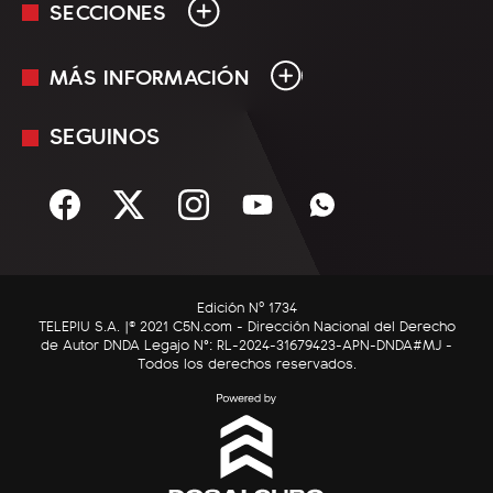
SECCIONES
MÁS INFORMACIÓN
En Vivo
Minuto Uno
SEGUINOS
Mediakit
Política
Términos y condiciones
Sociedad
Rss
Economía
Enfoque
Edición Nº 1734
C5N Autos
TELEPIU S.A. |© 2021 C5N.com - Dirección Nacional del Derecho
de Autor DNDA Legajo N°: RL-2024-31679423-APN-DNDA#MJ -
RatingCero
Todos los derechos reservados.
Deportes
Lifestyle
Astrología