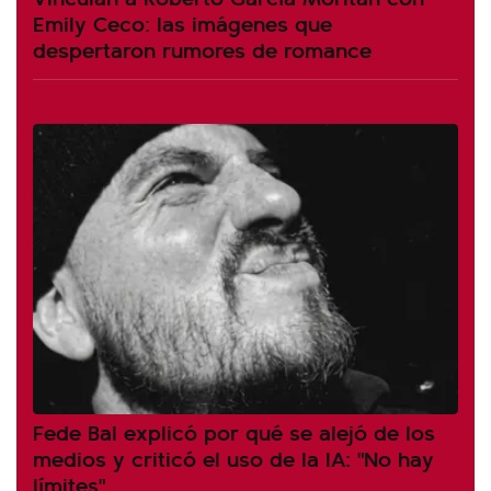
Emily Ceco: las imágenes que
despertaron rumores de romance
Fede Bal explicó por qué se alejó de los
medios y criticó el uso de la IA: "No hay
límites"