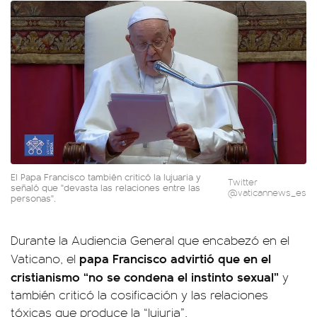
El Papa Francisco también criticó la lujuaria y
Twitter
señaló que "devasta las relaciones entre las
@vaticannews_es
personas".
Durante la Audiencia General que encabezó en el
papa Francisco advirtió que en el
Vaticano, el
cristianismo “no se condena el instinto sexual”
y
también criticó la cosificación y las relaciones
tóxicas que produce la “lujuria”.