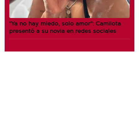
"Ya no hay miedo, solo amor": Camilota
presentó a su novia en redes sociales