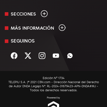
SECCIONES
MÁS INFORMACIÓN
En Vivo
Minuto Uno
SEGUINOS
Mediakit
Política
Términos y condiciones
Sociedad
Rss
Economía
Enfoque
Edición Nº 1734
C5N Autos
TELEPIU S.A. |© 2021 C5N.com - Dirección Nacional del Derecho
de Autor DNDA Legajo N°: RL-2024-31679423-APN-DNDA#MJ -
RatingCero
Todos los derechos reservados.
Deportes
Lifestyle