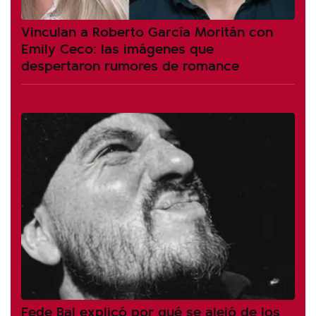
Vinculan a Roberto García Moritán con
Emily Ceco: las imágenes que
despertaron rumores de romance
Fede Bal explicó por qué se alejó de los