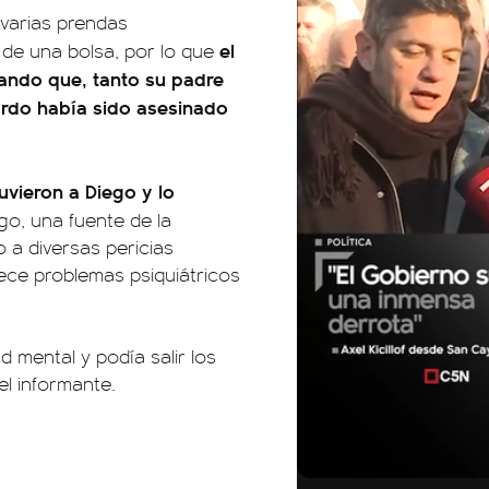
 varias prendas
el
de una bolsa, por lo que
alando que, tanto su padre
ardo había sido asesinado
tuvieron a Diego y lo
go, una fuente de la
o a diversas pericias
dece problemas psiquiátricos
 mental y podía salir los
el informante.
01:05
01:29