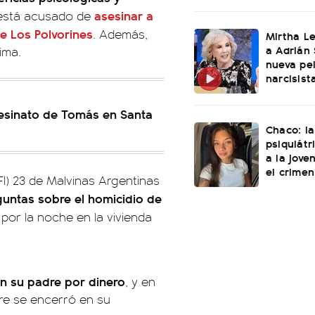
asesinar a
 está acusado de
e Los Polvorines
. Además,
Mirtha L
a Adrián 
ima.
nueva pel
narcisist
asesinato de Tomás en Santa
Chaco: la
psiquiátr
a la jove
el crimen
FI) 23 de Malvinas Argentinas
eguntas sobre el homicidio de
 por la noche en la vivienda
on su padre por dinero
, y en
re se encerró en su