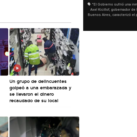
🗣️ "El Gobierno sufrió una inmensa derrota" 🎙️
San Cayetano: Jorge García Cu
Axel Kicillof, gobernador de la Provincia de
miles de peregrinos en Liniers
Buenos Aires, caracterizó el proyecto de Ley
de Buenos Aires destacó la fo
de Inviolabilidad de la Propiedad Privada
multitud de peregrinos que ac
como "una lista sábana con temas nefastos"
agua y soportó las bajas tempe
y destacó "la movilización popular". 📌 La
últimos días: "Son dificultade
declaración fue desde el santuario de San
ser superadas por la fe". @be
Cayetano, donde también advirtió que "la
sociedad no solo sufre porque no llega sino
que también está endeudada".
Un grupo de delincuentes
golpeó a una embarazada y
se llevaron el dinero
recaudado de su local