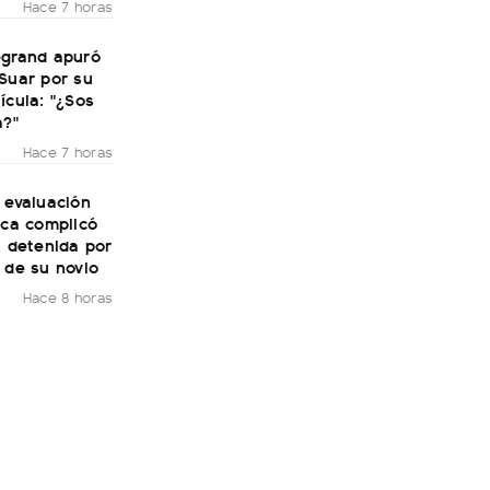
Hace 7 horas
egrand apuró
Suar por su
ícula: "¿Sos
a?"
Hace 7 horas
 evaluación
ica complicó
n detenida por
 de su novio
Hace 8 horas