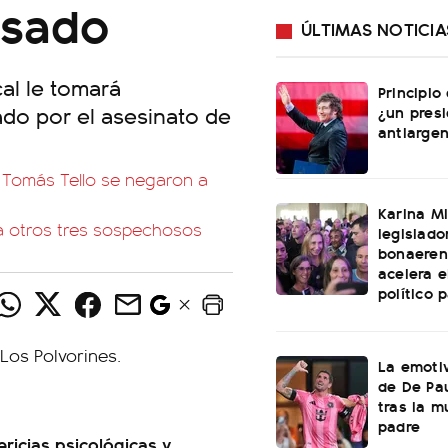
usado
ÚLTIMAS NOTICIA
cal le tomará
Principio
ado por el asesinato de
¿un pres
antiargen
e Tomás Tello se negaron a
Karina Mi
 a otros tres sospechosos
legislado
bonaeren
acelera 
político 
La emotiv
de De Pa
tras la m
padre
ericias psicológicas y