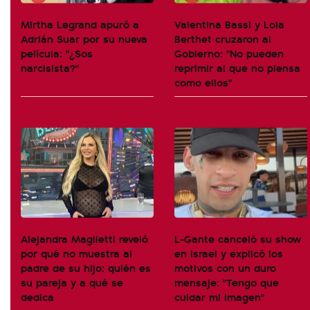
Mirtha Legrand apuró a
Valentina Bassi y Lola
Adrián Suar por su nueva
Berthet cruzaron al
película: "¿Sos
Gobierno: "No pueden
narcisista?"
reprimir al que no piensa
como ellos"
Alejandra Maglietti reveló
L-Gante canceló su show
por qué no muestra al
en Israel y explicó los
padre de su hijo: quién es
motivos con un duro
su pareja y a qué se
mensaje: "Tengo que
dedica
cuidar mi imagen"