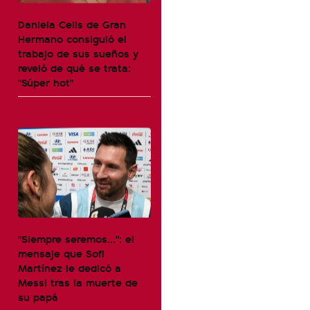
Daniela Celis de Gran
Hermano consiguió el
trabajo de sus sueños y
reveló de qué se trata:
"Súper hot"
"Siempre seremos...": el
mensaje que Sofi
Martínez le dedicó a
Messi tras la muerte de
su papá