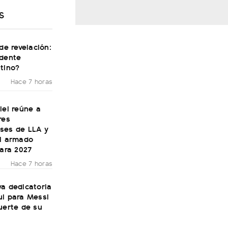
S
 de revelación:
idente
tino?
Hace 7 horas
lei reúne a
res
ses de LLA y
el armado
para 2027
Hace 7 horas
a dedicatoria
ul para Messi
uerte de su