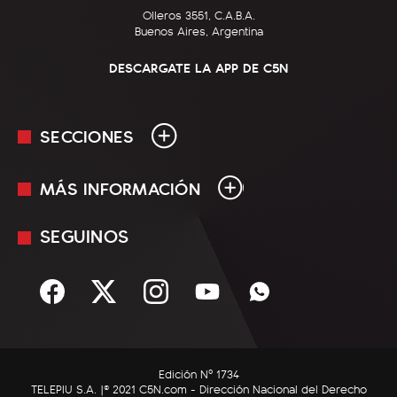
Olleros 3551, C.A.B.A.
Buenos Aires, Argentina
DESCARGATE LA APP DE C5N
SECCIONES
MÁS INFORMACIÓN
En Vivo
Minuto Uno
SEGUINOS
Mediakit
Política
Términos y condiciones
Sociedad
Rss
Economía
Enfoque
Edición Nº 1734
C5N Autos
TELEPIU S.A. |© 2021 C5N.com - Dirección Nacional del Derecho